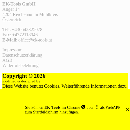
EK-Tools GmbH
Anger 14
4204 Reichenau im Mühlkreis
Österreich
Tel
.: +436642325078
Fax
: +4372118946
E-Mail
: office@ek-tools.at
Impressum
Datenschutzerklärung
AGB
Widerrufsbelehrung
Copyright © 2026
EK Tools
modified & designed by
ZP-Solutions GesbR
.
Nach
Diese Website benutzt Cookies. Weiterführende Informationen dazu
oben
findest du in der Datenschutzerklärung. Wenn du die Website weiter
scrollen
nutzt, gehen wir von deinem Einverständnis aus.
Einverstanden
Datenschutzerklärung
×
Sie können
EK Tools
im Chrome
über
als WebAPP
zum Startbildschirm hinzufügen.