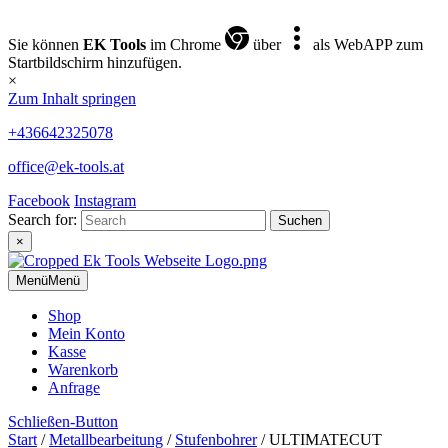
Sie können
EK Tools
im Chrome
über
als WebAPP zum
Startbildschirm hinzufügen.
×
Zum Inhalt springen
+436642325078
office@ek-tools.at
Facebook
Instagram
Search for:
×
Menü
Menü
Shop
Mein Konto
Kasse
Warenkorb
Anfrage
Schließen-Button
Start
/
Metallbearbeitung
/
Stufenbohrer
/ ULTIMATECUT