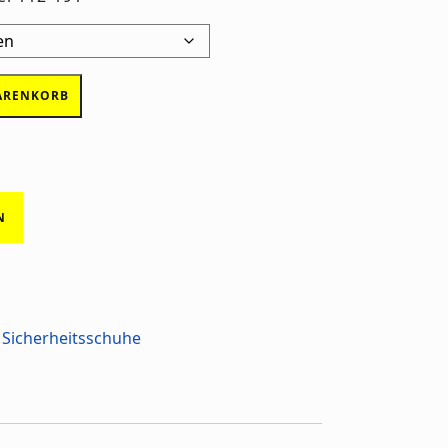
ARENKORB
N
1
,
Sicherheitsschuhe