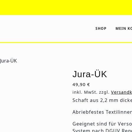
Faceboo
In
ice@ek-tools.at
SHOP
MEIN K
 Jura-ÜK
Jura-ÜK
49,90
€
inkl. MwSt.
zzgl.
Versandk
Schaft aus 2,2 mm dick
Abriebfestes Textilinne
Geeignet sind für Vers
System nach DGUV Rege