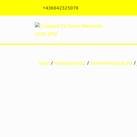
Zum
+436642325078
off
Inhalt
springen
Start
/
Arbeitsschutz
/
Sicherheitsschuhe
/