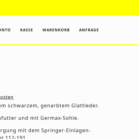
k
stagram
ONTO
KASSE
WARENKORB
ANFRAGE
osten
em schwarzem, genarbtem Glattleder.
nfutter und mit Germax-Sohle.
orgung mit dem Springer-Einlagen-
l 112-191