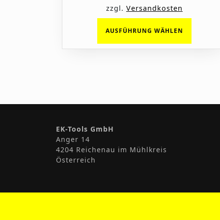
zzgl.
Versandkosten
Dieses
AUSFÜHRUNG WÄHLEN
Produk
weist
mehrer
Variant
auf.
Die
Option
können
auf
EK-Tools GmbH
der
Anger 14
4204 Reichenau im Mühlkreis
Produkt
Österreich
gewähl
werden