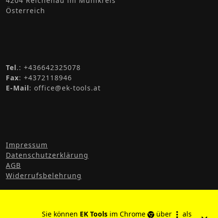
4204 Reichenau im Mühlkreis
auf
Österreich
der
Produktseite
gewählt
werden
Tel
.: +436642325078
Fax
: +4372118946
E-Mail
: office@ek-tools.at
Impressum
Datenschutzerklärung
AGB
Widerrufsbelehrung
Sie können
EK Tools
im Chrome
über
als