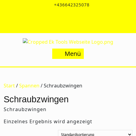
Zum
+436642325078
Inhalt
office@ek-tools.at
springen
Facebook
Instagram
Menü
Menü
Start
/
Spannen
/ Schraubzwingen
Schraubzwingen
Schraubzwingen
Einzelnes Ergebnis wird angezeigt