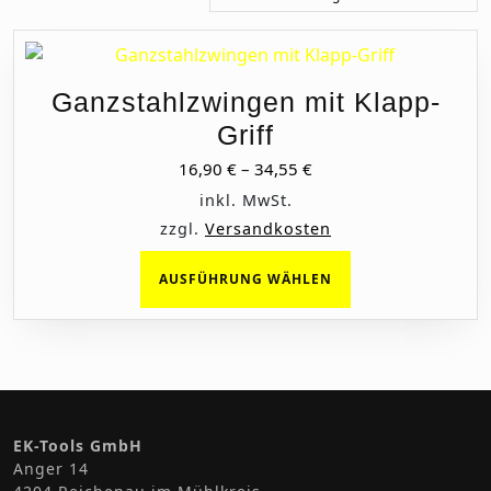
Ganzstahlzwingen mit Klapp-
Griff
16,90
€
–
34,55
€
inkl. MwSt.
zzgl.
Versandkosten
Dieses
AUSFÜHRUNG WÄHLEN
Produkt
weist
mehrere
Varianten
auf.
Die
Optionen
EK-Tools GmbH
können
Anger 14